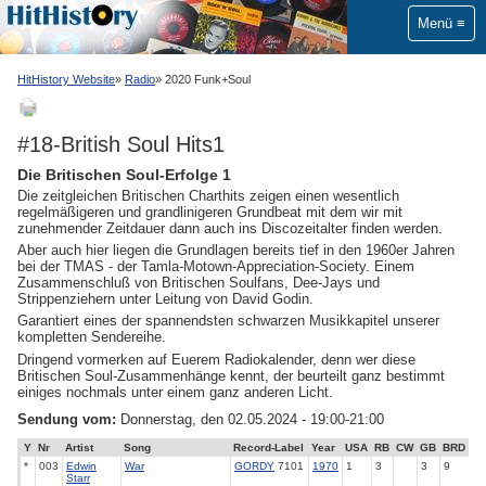
Menü
HitHistory Website
Radio
2020 Funk+Soul
#18-British Soul Hits1
Die Britischen Soul-Erfolge 1
Die zeitgleichen Britischen Charthits zeigen einen wesentlich
regelmäßigeren und grandlinigeren Grundbeat mit dem wir mit
zunehmender Zeitdauer dann auch ins Discozeitalter finden werden.
Aber auch hier liegen die Grundlagen bereits tief in den 1960er Jahren
bei der TMAS - der Tamla-Motown-Appreciation-Society. Einem
Zusammenschluß von Britischen Soulfans, Dee-Jays und
Strippenziehern unter Leitung von David Godin.
Garantiert eines der spannendsten schwarzen Musikkapitel unserer
kompletten Sendereihe.
Dringend vormerken auf Euerem Radiokalender, denn wer diese
Britischen Soul-Zusammenhänge kennt, der beurteilt ganz bestimmt
einiges nochmals unter einem ganz anderen Licht.
Sendung vom:
Donnerstag, den 02.05.2024 - 19:00-21:00
Y
Nr
Artist
Song
Record-Label
Year
USA
RB
CW
GB
BRD
*
003
Edwin
War
GORDY
7101
1970
1
3
3
9
Starr