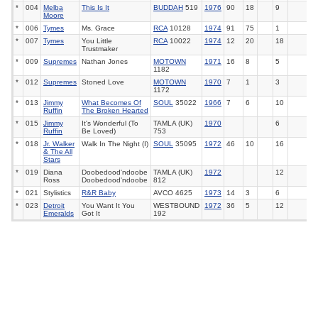
*
004
Melba
This Is It
BUDDAH
519
1976
90
18
9
Moore
*
006
Tymes
Ms. Grace
RCA
10128
1974
91
75
1
*
007
Tymes
You Little
RCA
10022
1974
12
20
18
Trustmaker
*
009
Supremes
Nathan Jones
MOTOWN
1971
16
8
5
1182
*
012
Supremes
Stoned Love
MOTOWN
1970
7
1
3
1172
*
013
Jimmy
What Becomes Of
SOUL
35022
1966
7
6
10
Ruffin
The Broken Hearted
*
015
Jimmy
It's Wonderful (To
TAMLA (UK)
1970
6
Ruffin
Be Loved)
753
*
018
Jr. Walker
Walk In The Night (I)
SOUL
35095
1972
46
10
16
& The All
Stars
*
019
Diana
Doobedood'ndoobe
TAMLA (UK)
1972
12
Ross
Doobedood'ndoobe
812
*
021
Stylistics
R&R Baby
AVCO 4625
1973
14
3
6
*
023
Detroit
You Want It You
WESTBOUND
1972
36
5
12
Emeralds
Got It
192