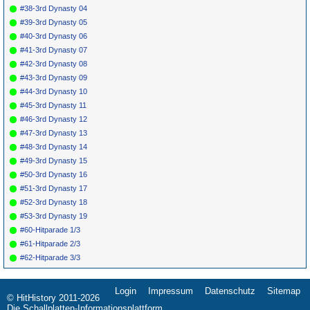
#38-3rd Dynasty 04
#39-3rd Dynasty 05
#40-3rd Dynasty 06
#41-3rd Dynasty 07
#42-3rd Dynasty 08
#43-3rd Dynasty 09
#44-3rd Dynasty 10
#45-3rd Dynasty 11
#46-3rd Dynasty 12
#47-3rd Dynasty 13
#48-3rd Dynasty 14
#49-3rd Dynasty 15
#50-3rd Dynasty 16
#51-3rd Dynasty 17
#52-3rd Dynasty 18
#53-3rd Dynasty 19
#60-Hitparade 1/3
#61-Hitparade 2/3
#62-Hitparade 3/3
Login
Impressum
Datenschutz
Sitemap
Navigation
© HitHistory 2011-2026
überspringen
Die Schallplatten-Informationsplattform