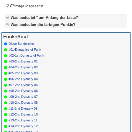
12 Einträge insgesamt
Was bedeutet * am Anfang der Liste?
Was bedeuten die farbigen Punkte?
* heißt in diesem Fall, dass die Songstory bereits fertig gestellt ist.
Kein Stern heißt, dass hier noch redaktionelle Vorarbeit notwendig ist.
Für Axel's Songstories:
Funk+Soul
Grün = fertig produzierte Sendung (=abgeschlossen)
Grün! = besonders interessante Sendung (=nicht versäumen)
Diese Sendereihe
Gelb = ist derzeit in Bearbeitung
#01-Dynasties of Funk
Blau = Beschreibungstext (keine Sendung)
#02-1st Dynasty of Funk
#03-2nd Dynasty 01
#04-2nd Dynasty 02
#05-2nd Dynasty 03
#06-2nd Dynasty 04
#07-2nd Dynasty 05
#08-2nd Dynasty 06
#09-2nd Dynasty 07
#10-2nd Dynasty 08
#11-2nd Dynasty 09
#12-2nd Dynasty 10
#13-2nd Dynasty 11
#14-2nd Dynasty 12
#15-2nd Dynasty 13