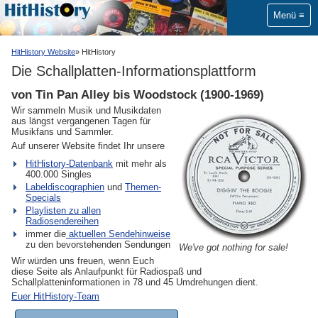
Menü
HitHistory Website
HitHistory
Die Schallplatten-Informationsplattform
von Tin Pan Alley bis Woodstock (1900-1969)
Wir sammeln Musik und Musikdaten
aus längst vergangenen Tagen für
Musikfans und Sammler.
Auf unserer Website findet Ihr unsere
HitHistory-Datenbank
mit mehr als
400.000 Singles
Labeldiscographien
und
Themen-
Specials
Playlisten zu allen
Radiosendereihen
immer die
aktuellen Sendehinweise
zu den bevorstehenden Sendungen
We've got nothing for sale!
Wir würden uns freuen, wenn Euch
diese Seite als Anlaufpunkt für Radiospaß und
Schallplatteninformationen in 78 und 45 Umdrehungen dient.
Euer HitHistory-Team