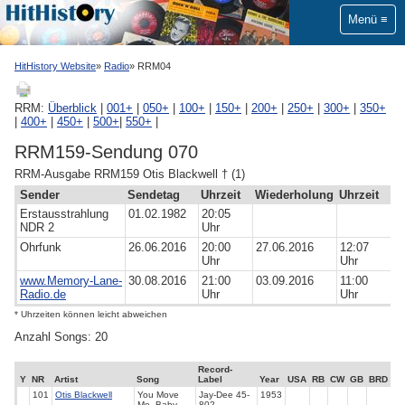
Menü
HitHistory Website
Radio
RRM04
RRM:
Überblick
|
001+
|
050+
|
100+
|
150+
|
200+
|
250+
|
300+
|
350+
|
400+
|
450+
|
500+
|
550+
|
RRM159-Sendung 070
RRM-Ausgabe RRM159 Otis Blackwell † (1)
Sender
Sendetag
Uhrzeit
Wiederholung
Uhrzeit
Erstausstrahlung
01.02.1982
20:05
NDR 2
Uhr
Ohrfunk
26.06.2016
20:00
27.06.2016
12:07
Uhr
Uhr
www.Memory-Lane-
30.08.2016
21:00
03.09.2016
11:00
Radio.de
Uhr
Uhr
* Uhrzeiten können leicht abweichen
Anzahl Songs: 20
Record-
Y
NR
Artist
Song
Label
Year
USA
RB
CW
GB
BRD
101
Otis Blackwell
You Move
Jay-Dee 45-
1953
Me, Baby
802