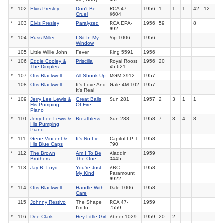
*
102
Elvis Presley
Don't Be
RCA
47-
1956
1
1
1
42
12
Cruel
6604
*
103
Elvis Presley
Paralyzed
RCA
EPA-
1956
59
8
992
*
104
Russ Miller
I Sit In My
Vip
1006
1956
Window
105
Little Willie John
Fever
King 5591
1956
*
106
Eddie Cooley &
Priscilla
Royal Roost
1956
20
The Dimples
45-621
*
107
Otis Blackwell
All Shook Up
MGM
3912
1957
108
Otis Blackwell
It's Love And
Gale 4M-102
1957
It's Real
*
109
Jerry Lee Lewis &
Great Balls
Sun
281
1957
2
3
1
1
His Pumping
Of Fire
Piano
*
110
Jerry Lee Lewis &
Breathless
Sun
288
1958
7
3
4
8
His Pumping
Piano
*
111
Gene Vincent &
It's No Lie
Capitol
LP T-
1958
His Blue Caps
790
*
112
The Brown
Am I To Be
Aladdin
1959
Brothers
The One
3445
*
113
Jay B. Loyd
You're Just
ABC-
1958
My Kind
Paramount
9922
*
114
Otis Blackwell
Handle With
Dale
1006
1958
Care
115
Johnny Restivo
The Shape
RCA 47-
1959
I'm In
7559
*
116
Dee Clark
Hey Little Girl
Abner
1029
1959
20
2