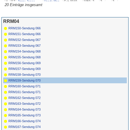
*
117
Jimmy Jones
Handy Man
Cub
9049
1959
2
3
3
20 Einträge insgesamt
*
118
Cliff Richard &
Nine Times
Columbia
45-
1960
3
The Shadows
Out Of Ten
DB 4506
*
119
Carl Perkins
Sister Twister
Columbia
4-
1962
42514
RRM04
*
120
Otis Blackwell
Return To
Inner City
1976
Sender
LP-1032
RRM150-Sendung 066
RRM151-Sendung 066
RRM152-Sendung 067
RRM153-Sendung 067
RRM154-Sendung 068
RRM155-Sendung 068
RRM156-Sendung 069
RRM157-Sendung 069
RRM158-Sendung 070
RRM159-Sendung 070
RRM160-Sendung 071
RRM161-Sendung 071
RRM162-Sendung 072
RRM163-Sendung 072
RRM164-Sendung 073
RRM165-Sendung 073
RRM166-Sendung 074
RRM167-Sendung 074