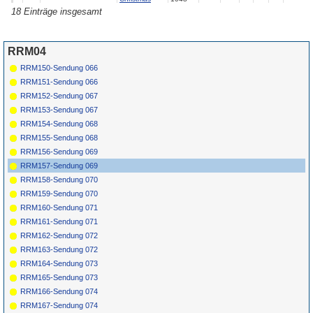
18 Einträge insgesamt
114
The Holly Twins
I Want Elvis
Liberty
1956
For Christmas
55048
115
The Mellodeers
Rudolph, The
Studio
1960
Red Nosed
9908
Reindeer
RRM04
*
116
Shep & The Limelites
Daddy's
Hull
1961
2
4
RRM150-Sendung 066
Home
740
*
117
Larry Donn
That's What I
Vaden
1959
RRM151-Sendung 066
Call A Ball
45-113
RRM152-Sendung 067
*
118
Bill Sherrell & The Dell
Rock On
Tyme
1957
Tones
Baby
TR-
RRM153-Sendung 067
103X
RRM154-Sendung 068
RRM155-Sendung 068
RRM156-Sendung 069
RRM157-Sendung 069
RRM158-Sendung 070
RRM159-Sendung 070
RRM160-Sendung 071
RRM161-Sendung 071
RRM162-Sendung 072
RRM163-Sendung 072
RRM164-Sendung 073
RRM165-Sendung 073
RRM166-Sendung 074
RRM167-Sendung 074