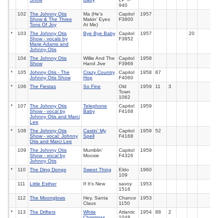
940
102
The Johnny Otis
Ma (He's
Capitol
1957
Show & The Three
Makin' Eyes
F3800
Tons Of Joy
At Me)
*
103
The Johnny Otis
Bye Bye Baby
Capitol
1957
20
Show - vocals by
F3852
Marie Adams and
Johnny Otis
104
The Johnny Otis
Willie And The
Capitol
1958
Show
Hand Jive
F3966
*
105
Johnny Otis - The
Crazy Country
Capitol
1958
87
Johnny Otis Show
Hop
F4060
*
106
The Fiestas
So Fine
Old
1959
11
3
Town
1062
*
107
The Johnny Otis
Telephone
Capitol
1959
Show - vocal by
Baby
F4168
Johnny Otis and Marci
Lee
*
108
The Johnny Otis
Castin' My
Capitol
1959
52
Show - vocal: Johnny
Spell
F4168
Otis and Marci Lee
109
The Johnny Otis
Mumblin'
Capitol
1959
Show - vocal by
Moosie
F4326
Johnny Otis
*
110
The Ding Dongs
Sweet Thing
Eldo
1960
109
111
Little Esther
If It's New
savoy
1953
1516
112
The Moonglows
Hey, Santa
Chance
1953
Claus
1150
*
113
The Drifters
White
Atlantic
1954
88
2
Christmas
1048