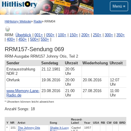
Menü
HitHistory Website
Radio
RRM04
RRM:
Überblick
|
001+
|
050+
|
100+
|
150+
|
200+
|
250+
|
300+
|
350+
|
400+
|
450+
|
500+
|
550+
|
RRM157-Sendung 069
RRM-Ausgabe RRM157 Johnny Otis, Teil 2
Sender
Sendetag
Uhrzeit
Wiederholung
Uhrzeit
Erstausstrahlung
21.12.1981
20:05
NDR 2
Uhr
Ohrfunk
19.06.2016
20:00
20.06.2016
12:07
Uhr
Uhr
www.Memory-Lane-
23.08.2016
21:00
27.08.2016
11:00
Radio.de
Uhr
Uhr
* Uhrzeiten können leicht abweichen
Anzahl Songs: 18
Record-
Y
NR
Artist
Song
Label
Year
USA
RB
CW
GB
BRD
*
101
The Johnny Otis
Shake It Lucy
Capitol
1957
Show
Baby
LP T-