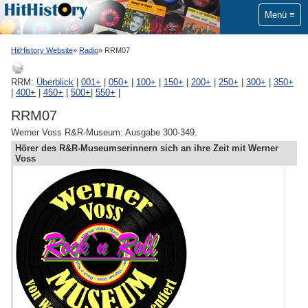
Menü
HitHistory Website
Radio
RRM07
RRM:
Überblick
|
001+
|
050+
|
100+
|
150+
|
200+
|
250+
|
300+
|
350+
|
400+
|
450+
|
500+
|
550+
|
RRM07
Werner Voss R&R-Museum: Ausgabe 300-349.
Hörer des R&R-Museumserinnern sich an ihre Zeit mit Werner
Voss