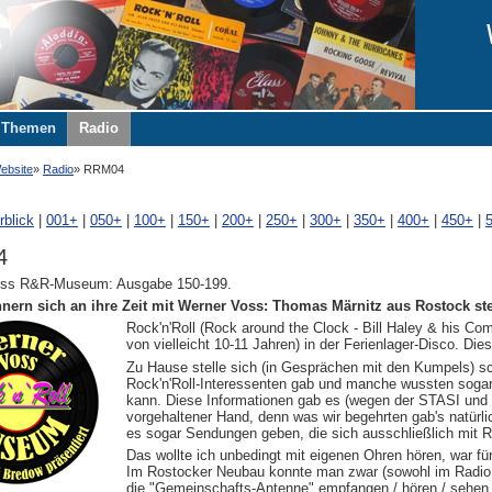
Themen
Radio
ebsite
Radio
RRM04
rblick
|
001+
|
050+
|
100+
|
150+
|
200+
|
250+
|
300+
|
350+
|
400+
|
450+
|
4
oss R&R-Museum: Ausgabe 150-199.
nnern sich an ihre Zeit mit Werner Voss: Thomas Märnitz aus Rostock stell
Rock'n'Roll (Rock around the Clock - Bill Haley & his Com
von vielleicht 10-11 Jahren) in der Ferienlager-Disco. D
Zu Hause stelle sich (in Gesprächen mit den Kumpels) sc
Rock'n'Roll-Interessenten gab und manche wussten soga
kann. Diese Informationen gab es (wegen der STASI und se
vorgehaltener Hand, denn was wir begehrten gab's natürli
es sogar Sendungen geben, die sich ausschließlich mit R
Das wollte ich unbedingt mit eigenen Ohren hören, war für
Im Rostocker Neubau konnte man zwar (sowohl im Radio
die "Gemeinschafts-Antenne" empfangen / hören / sehen