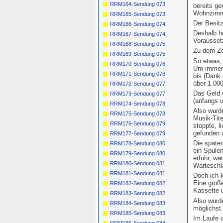
RRM164-Sendung 073
bereits g
Wohnzimme
RRM165-Sendung 073
Der Besitz
RRM166-Sendung 074
Deshalb h
RRM167-Sendung 074
Vorausset
RRM168-Sendung 075
Zu dem Zei
RRM169-Sendung 075
So etwas,
RRM170-Sendung 076
Um immer 
RRM171-Sendung 076
bis (Dank 
über 1.000
RRM172-Sendung 077
Das Geld 
RRM173-Sendung 077
(anfangs u
RRM174-Sendung 078
Also wurd
RRM175-Sendung 078
Musik-Tit
RRM176-Sendung 079
stoppte, l
gefunden 
RRM177-Sendung 079
Die späte
RRM178-Sendung 080
ein Spulen
RRM179-Sendung 080
erfuhr, wa
RRM180-Sendung 081
Warteschla
RRM181-Sendung 081
Doch ich k
Eine größe
RRM182-Sendung 082
Kassette u
RRM183-Sendung 082
Also wurde
RRM184-Sendung 083
möglichst 
RRM185-Sendung 083
Im Laufe d
RRM186-Sendung 084