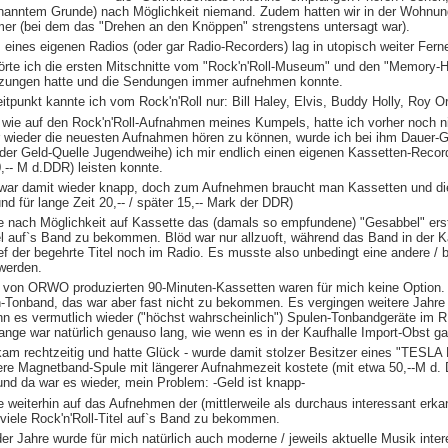
enanntem Grunde) nach Möglichkeit niemand. Zudem hatten wir in der Wohnun
r (bei dem das "Drehen an den Knöppen" strengstens untersagt war).
 eines eigenen Radios (oder gar Radio-Recorders) lag in utopisch weiter Fern
örte ich die ersten Mitschnitte vom "Rock'n'Roll-Museum" und den "Memory-H
zungen hatte und die Sendungen immer aufnehmen konnte.
tpunkt kannte ich vom Rock'n'Roll nur: Bill Haley, Elvis, Buddy Holly, Roy O
 wie auf den Rock'n'Roll-Aufnahmen meines Kumpels, hatte ich vorher noch ni
wieder die neuesten Aufnahmen hören zu können, wurde ich bei ihm Dauer-Ga
der Geld-Quelle Jugendweihe) ich mir endlich einen eigenen Kassetten-Record
,-- M d.DDR) leisten konnte.
war damit wieder knapp, doch zum Aufnehmen braucht man Kassetten und di
nd für lange Zeit 20,-- / später 15,-- Mark der DDR)
e nach Möglichkeit auf Kassette das (damals so empfundene) "Gesabbel" er
el auf`s Band zu bekommen. Blöd war nur allzuoft, während das Band in der
ief der begehrte Titel noch im Radio. Es musste also unbedingt eine andere /
werden.
r von ORWO produzierten 90-Minuten-Kassetten waren für mich keine Option. 
-Tonband, das war aber fast nicht zu bekommen. Es vergingen weitere Jahre b
nn es vermutlich wieder ("höchst wahrscheinlich") Spulen-Tonbandgeräte im R
nge war natürlich genauso lang, wie wenn es in der Kaufhalle Import-Obst ga
am rechtzeitig und hatte Glück - wurde damit stolzer Besitzer eines "TESLA
re Magnetband-Spule mit längerer Aufnahmezeit kostete (mit etwa 50,--M d. 
nd da war es wieder, mein Problem: -Geld ist knapp-
 weiterhin auf das Aufnehmen der (mittlerweile als durchaus interessant erka
viele Rock'n'Roll-Titel auf`s Band zu bekommen.
er Jahre wurde für mich natürlich auch moderne / jeweils aktuelle Musik inte