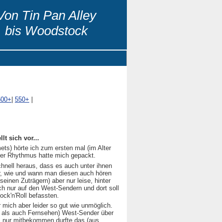
Von Tin Pan Alley
bis Woodstock
500+
|
550+
|
t sich vor...
ets) hörte ich zum ersten mal (im Alter
ieser Rhythmus hatte mich gepackt.
hnell heraus, dass es auch unter ihnen
r, wie und wann man diesen auch hören
inen Zuträgern) aber nur leise, hinter
ch nur auf den West-Sendern und dort soll
ock'n'Roll befassten.
 mich aber leider so gut wie unmöglich.
 als auch Fernsehen) West-Sender über
, nur mitbekommen durfte das (aus