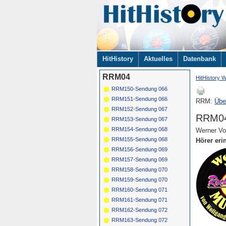
Navigation
HitHistory
Aktuelles
Datenbank
überspringen
RRM04
HitHistory W
RRM150-Sendung 066
RRM151-Sendung 066
RRM:
Übe
RRM152-Sendung 067
RRM0
RRM153-Sendung 067
RRM154-Sendung 068
Werner V
RRM155-Sendung 068
Hörer eri
RRM156-Sendung 069
RRM157-Sendung 069
RRM158-Sendung 070
RRM159-Sendung 070
RRM160-Sendung 071
RRM161-Sendung 071
RRM162-Sendung 072
RRM163-Sendung 072