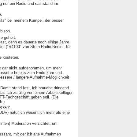
g nur ein Radio und das stand im
e.
its" bei meinem Kumpel, der besser
rbison.
e gehört.
st, denn es dauerte noch einige Jahre
er ("R4100" von Stern-Radio-Berlin - für
e kosteten.
st gar nicht aufgenommen, um mehr
 Kassette bereits zum Ende kam und
 bessere / längere Aufnahme-Möglichkeit
Damit stand fest, ich brauche dringend
is ich zufällig von einem Arbeitskollegen
FT-Fachgeschäft geben soll. (Die
b.)
 B730".
DDR) natürlich wesentlich mehr als eine
nnten) Moderation verzichtet, um
ressant, mit der ich alte Aufnahmen