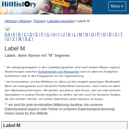
Menü
HitHistory Website
Themen
Labeldiscographien
Labels M
0-9
|
A
|
B
|
C
|
D
|
E
|
F
|
G
|
H
|
I
|
J
|
K
|
L
|
M
|
N
|
O
|
P
|
Q
|
R
|
S
|
T
|
U
|
V
|
W
|
X-Z
|
Label M
Labels, deren Namen mit "M" beginnen.
* die Jahrgangsangaben in den Labeldiscographien sind nach bestem Wissen ergänzt.
Abweichungen zwischen
Aufnahmejahr und Releasejahr
sind vor allem bei Endjahres-
Aufnhamen oder in den Kriegsjahren an der Tagesordnung.
* wir konzentrieren uns bei HitHistory vor allem auf den englisch-sprachigen Musikmarkt.
Wenn wir auszugsweise auch Deutsche Plattenfirmen betrachten, dann meist vor allem
den Hitparadenanteil davon. Wir würden uns jedoch sehr freuen, den ein oder anderen
Spezialisten in unserer Runde begrüßen zu dürfen, der sich auch für Deutsche Singles
die Zeit nehmen möchte, um unsere Datenbank weiter wachsen zu lassen.
** wir sind für jede konstruktive Mitteilung dankbar, die unseren
Datenbestand ergänzt oder Fehler in unserem Datenbestand bereinigt.
Vielen Dank für Ihre Mithilfe.
Label M