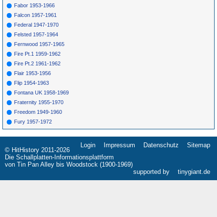
Fabor 1953-1966
Falcon 1957-1961
Federal 1947-1970
Felsted 1957-1964
Fernwood 1957-1965
Fire Pt.1 1959-1962
Fire Pt.2 1961-1962
Flair 1953-1956
Flip 1954-1963
Fontana UK 1958-1969
Fraternity 1955-1970
Freedom 1949-1960
Fury 1957-1972
Login
Impressum
Datenschutz
Sitemap
Navigation
© HitHistory 2011-2026
überspringen
Die Schallplatten-Informationsplattform
von Tin Pan Alley bis Woodstock (1900-1969)
supported by
tinygiant.de