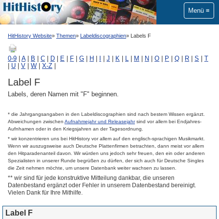
Menü
HitHistory Website
Themen
Labeldiscographien
Labels F
0-9
|
A
|
B
|
C
|
D
|
E
|
F
|
G
|
H
|
I
|
J
|
K
|
L
|
M
|
N
|
O
|
P
|
Q
|
R
|
S
|
T
|
U
|
V
|
W
|
X-Z
|
Label F
Labels, deren Namen mit "F" beginnen.
* die Jahrgangsangaben in den Labeldiscographien sind nach bestem Wissen ergänzt.
Abweichungen zwischen
Aufnahmejahr und Releasejahr
sind vor allem bei Endjahres-
Aufnhamen oder in den Kriegsjahren an der Tagesordnung.
* wir konzentrieren uns bei HitHistory vor allem auf den englisch-sprachigen Musikmarkt.
Wenn wir auszugsweise auch Deutsche Plattenfirmen betrachten, dann meist vor allem
den Hitparadenanteil davon. Wir würden uns jedoch sehr freuen, den ein oder anderen
Spezialisten in unserer Runde begrüßen zu dürfen, der sich auch für Deutsche Singles
die Zeit nehmen möchte, um unsere Datenbank weiter wachsen zu lassen.
** wir sind für jede konstruktive Mitteilung dankbar, die unseren
Datenbestand ergänzt oder Fehler in unserem Datenbestand bereinigt.
Vielen Dank für Ihre Mithilfe.
Label F