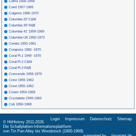
Cobra 1956-1958
Coed 1957-1965
Colgems 1966-1970
Columbia 20' C&W
Columbia 30' R&B
Columbia 41' 1959-1969
Columbia UK 1950-1973
Combo 1950-1961
Congress 1960 -1970
Coral Pt.1 1949 -1970
Coral Pt.2 C&W
Coral Pt.3 R&B
Crescendo 1956-1970
Crest 1955-1962
Crest 1955-1962
Crown 1954-1969
Crystalette 1949-1963
Cub 1958-1968
Login
Impressum
Datenschutz
Sitemap
Navigation
© HitHistory 2011-2026
überspringen
Die Schallplatten-Informationsplattform
von Tin Pan Alley bis Woodstock (1900-1969)
supported by
tinygiant.de