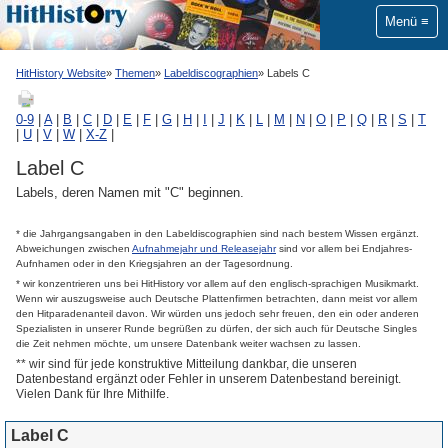
Menü
HitHistory Website
Themen
Labeldiscographien
Labels C
0-9
|
A
|
B
|
C
|
D
|
E
|
F
|
G
|
H
|
I
|
J
|
K
|
L
|
M
|
N
|
O
|
P
|
Q
|
R
|
S
|
T
|
U
|
V
|
W
|
X-Z
|
Label C
Labels, deren Namen mit "C" beginnen.
* die Jahrgangsangaben in den Labeldiscographien sind nach bestem Wissen ergänzt.
Abweichungen zwischen
Aufnahmejahr und Releasejahr
sind vor allem bei Endjahres-
Aufnhamen oder in den Kriegsjahren an der Tagesordnung.
* wir konzentrieren uns bei HitHistory vor allem auf den englisch-sprachigen Musikmarkt.
Wenn wir auszugsweise auch Deutsche Plattenfirmen betrachten, dann meist vor allem
den Hitparadenanteil davon. Wir würden uns jedoch sehr freuen, den ein oder anderen
Spezialisten in unserer Runde begrüßen zu dürfen, der sich auch für Deutsche Singles
die Zeit nehmen möchte, um unsere Datenbank weiter wachsen zu lassen.
** wir sind für jede konstruktive Mitteilung dankbar, die unseren
Datenbestand ergänzt oder Fehler in unserem Datenbestand bereinigt.
Vielen Dank für Ihre Mithilfe.
Label C