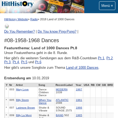
Menü
HitHistory Website
Radio
2018 Land of 1000 Dances
Do You Remember?
|
Do You know Ping-Pong?
|
#08-1958-1968 Dances
Featurethema: Land of 1000 Dances Pt.8
Unser Featurethema geht in die 8. Runde.
Hier gibt's die weiteren Sendungen aus dem R&B-Countdown
Pt.1
,
Pt.2
.
Pt.3
,
Pt.4
,
Pt.5
und
Pt.6
Hier gibt's unsere Songliste zum Thema
Land of 1000 Dances
.
Erstsendung am
10.01.2019
Y
Nr
Artist
Song
Record-Label
Year
USA
RB
CW
GB
BRD
*
003
Mary Love
Dance
MODERN
1967
Children
1039
Dance
*
005
Billy Storm
When You
ATLANTIC
1961
Dance
2098
*
007
Latimore Brown
Shake &
SOUND
1966
Vibrate
STAGE 2575
*
009
Billy La Mont
Shake &
BANG
502
1965