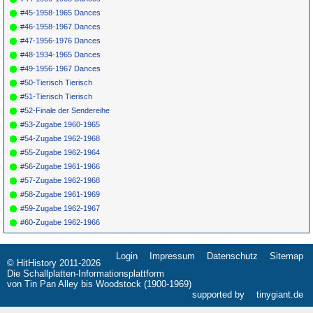
#45-1958-1965 Dances
#46-1958-1967 Dances
#47-1956-1976 Dances
#48-1934-1965 Dances
#49-1956-1967 Dances
#50-Tierisch Tierisch
#51-Tierisch Tierisch
#52-Finale der Sendereihe
#53-Zugabe 1960-1965
#54-Zugabe 1962-1968
#55-Zugabe 1962-1964
#56-Zugabe 1961-1966
#57-Zugabe 1962-1968
#58-Zugabe 1961-1969
#59-Zugabe 1962-1967
#60-Zugabe 1962-1966
Login
Impressum
Datenschutz
Sitemap
Navigation
© HitHistory 2011-2026
überspringen
Die Schallplatten-Informationsplattform
von Tin Pan Alley bis Woodstock (1900-1969)
supported by
tinygiant.de