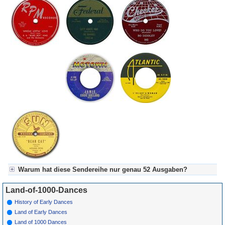
Warum hat diese Sendereihe nur genau 52 Ausgaben?
Weil unsere Sendekonzeption immer ein komplettes Sendejahr im
Land-of-1000-Dances
Blick hat mit 52 (oder manchmal 53) Wochenausgaben, d.h. unser
Wiederholungsturnus von unseren Sendereihen beträgt immer genau
History of Early Dances
1 Jahr.
Land of Early Dances
Land of 1000 Dances