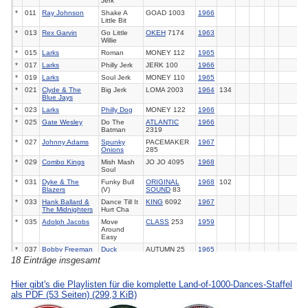
Jerk
*
011
Ray Johnson
Shake A
GOAD 1003
1966
Little Bit
*
013
Rex Garvin
Go Little
OKEH
7174
1963
Willie
*
015
Larks
Roman
MONEY 112
1965
*
017
Larks
Philly Jerk
JERK 100
1966
*
019
Larks
Soul Jerk
MONEY 110
1965
*
021
Clyde & The
Big Jerk
LOMA 2003
1964
134
Blue Jays
*
023
Larks
Philly Dog
MONEY 122
1966
*
025
Gate Wesley
Do The
ATLANTIC
1966
Batman
2319
*
027
Johnny Adams
Spunky
PACEMAKER
1967
Onions
285
*
029
Combo Kings
Mish Mash
JO JO 4095
1968
Soul
*
031
Dyke & The
Funky Bull
ORIGINAL
1968
102
Blazers
(V)
SOUND
83
*
033
Hank Ballard &
Dance Till It
KING
6092
1967
The Midnighters
Hurt Cha
*
035
Adolph Jacobs
Move
CLASS
253
1959
Around
Easy
*
037
Bobby Freeman
Duck
AUTUMN 25
1965
18 Einträge insgesamt
Hier gibt's die Playlisten für die komplette Land-of-1000-Dances-Staffel
als PDF (53 Seiten)
(299,3 KiB)