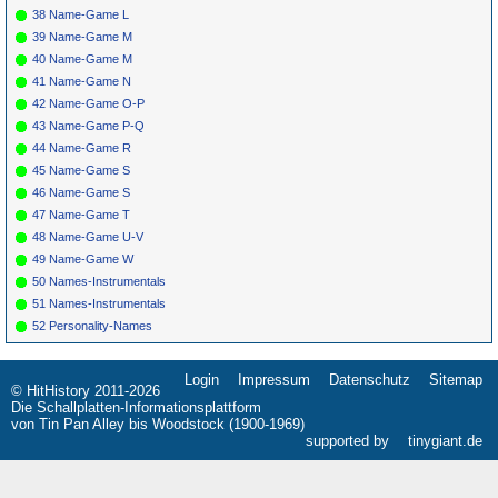
38 Name-Game L
39 Name-Game M
40 Name-Game M
41 Name-Game N
42 Name-Game O-P
43 Name-Game P-Q
44 Name-Game R
45 Name-Game S
46 Name-Game S
47 Name-Game T
48 Name-Game U-V
49 Name-Game W
50 Names-Instrumentals
51 Names-Instrumentals
52 Personality-Names
Login
Impressum
Datenschutz
Sitemap
Navigation
© HitHistory 2011-2026
überspringen
Die Schallplatten-Informationsplattform
von Tin Pan Alley bis Woodstock (1900-1969)
supported by
tinygiant.de