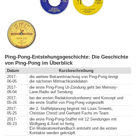
Ping-Pong-Entstehungsgeschichte: Die Geschichte
von Ping-Pong im Überblick
Datum
Kurzbeschreibung
2017-
die weitere Bekanntmachung von Ping-Pong bringt
06-05
die nächsten Mitmachkandidaten
2017-
die erste Ping-Pong Ur-Zündung geht bei Memory-
06-04
Lane-Radio auf Sendung
2017-
bei der ersten Redaktionskonferenz wird Konzept und
05-26
die erste Staffel von Ping-Pong vorgestellt
2017-
die 2. Staffelplanung beginnt mit Louis Smeets,
05-25
Christian Christl und Gerhard Fuchs im Team.
2017-
die erste Ping-Pong-Staffel mit 12 Sendungen mit
05-23
Wolfgang & Axel ist fertig.
Ein Moderatorenhandbuch entsteht und die ersten
Kontakte werden geknüpft.