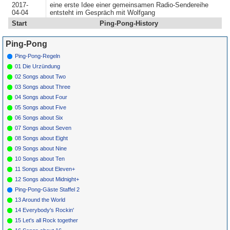
2017-
eine erste Idee einer gemeinsamen Radio-Sendereihe
04-04
entsteht im Gespräch mit Wolfgang
Start
Ping-Pong-History
Ping-Pong
Ping-Pong-Regeln
01 Die Urzündung
02 Songs about Two
03 Songs about Three
04 Songs about Four
05 Songs about Five
06 Songs about Six
07 Songs about Seven
08 Songs about Eight
09 Songs about Nine
10 Songs about Ten
11 Songs about Eleven+
12 Songs about Midnight+
Ping-Pong-Gäste Staffel 2
13 Around the World
14 Everybody's Rockin'
15 Let's all Rock together