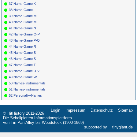
37 Name-Game K
38 Name-Game L
39 Name-Game M
40 Name-Game M
41 Name-Game N
42 Name-Game O-P
43 Name-Game P-Q
44 Name-Game R
45 Name-Game S
46 Name-Game S
47 Name-Game T
48 Name-Game U-V
49 Name-Game W
50 Names-Instrumentals
51 Names-Instrumentals
52 Personality-Names
Login
Impressum
Datenschutz
Sitemap
Navigation
© HitHistory 2011-2026
überspringen
Die Schallplatten-Informationsplattform
von Tin Pan Alley bis Woodstock (1900-1969)
supported by
tinygiant.de