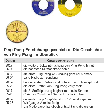
Ping-Pong-Entstehungsgeschichte: Die Geschichte
von Ping-Pong im Überblick
Datum
Kurzbeschreibung
2017-
die weitere Bekanntmachung von Ping-Pong bringt
06-05
die nächsten Mitmachkandidaten
2017-
die erste Ping-Pong Ur-Zündung geht bei Memory-
06-04
Lane-Radio auf Sendung
2017-
bei der ersten Redaktionskonferenz wird Konzept und
05-26
die erste Staffel von Ping-Pong vorgestellt
2017-
die 2. Staffelplanung beginnt mit Louis Smeets,
05-25
Christian Christl und Gerhard Fuchs im Team.
2017-
die erste Ping-Pong-Staffel mit 12 Sendungen mit
05-23
Wolfgang & Axel ist fertig.
Ein Moderatorenhandbuch entsteht und die ersten