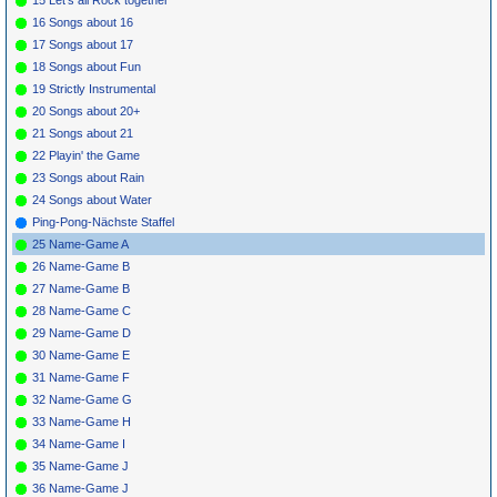
15 Let's all Rock together
16 Songs about 16
17 Songs about 17
18 Songs about Fun
19 Strictly Instrumental
20 Songs about 20+
21 Songs about 21
22 Playin' the Game
23 Songs about Rain
24 Songs about Water
Ping-Pong-Nächste Staffel
25 Name-Game A
26 Name-Game B
27 Name-Game B
28 Name-Game C
29 Name-Game D
30 Name-Game E
31 Name-Game F
32 Name-Game G
33 Name-Game H
34 Name-Game I
35 Name-Game J
36 Name-Game J