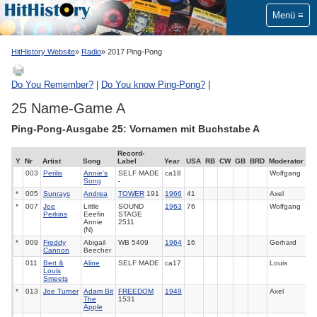
Menü
HitHistory Website
Radio
2017 Ping-Pong
Do You Remember?
|
Do You know Ping-Pong?
|
25 Name-Game A
Ping-Pong-Ausgabe 25: Vornamen mit Buchstabe A
Record-
Y
Nr
Artist
Song
Label
Year
USA
RB
CW
GB
BRD
Moderator
003
Perilis
Annie's
SELF MADE
ca18
Wolfgang
Song
-
*
005
Sunrays
Andrea
TOWER
191
1966
41
Axel
*
007
Joe
Little
SOUND
1963
76
Wolfgang
Perkins
Eeefin
STAGE
Annie
2511
(N)
*
009
Freddy
Abigail
WB 5409
1964
16
Gerhard
Cannon
Beecher
011
Bert &
Aline
SELF MADE
ca17
Louis
Louis
Smeets
*
013
Joe Turner
Adam Bit
FREEDOM
1949
Axel
The
1531
Apple