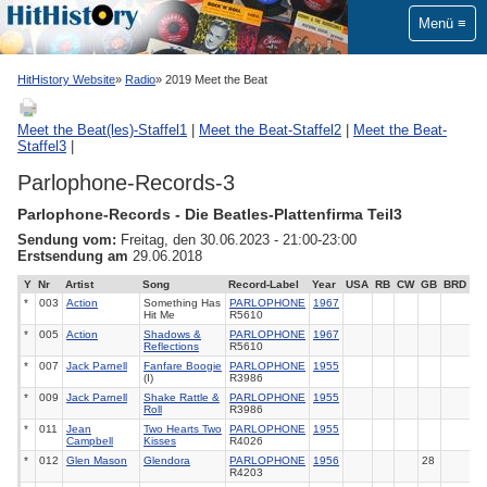
Menü
HitHistory Website
Radio
2019 Meet the Beat
Meet the Beat(les)-Staffel1
|
Meet the Beat-Staffel2
|
Meet the Beat-
Staffel3
|
Parlophone-Records-3
Parlophone-Records - Die Beatles-Plattenfirma Teil3
Sendung vom:
Freitag, den 30.06.2023 - 21:00-23:00
Erstsendung am
29.06.2018
Y
Nr
Artist
Song
Record-Label
Year
USA
RB
CW
GB
BRD
*
003
Action
Something Has
PARLOPHONE
1967
Hit Me
R5610
*
005
Action
Shadows &
PARLOPHONE
1967
Reflections
R5610
*
007
Jack Parnell
Fanfare Boogie
PARLOPHONE
1955
(I)
R3986
*
009
Jack Parnell
Shake Rattle &
PARLOPHONE
1955
Roll
R3986
*
011
Jean
Two Hearts Two
PARLOPHONE
1955
Campbell
Kisses
R4026
*
012
Glen Mason
Glendora
PARLOPHONE
1956
28
R4203