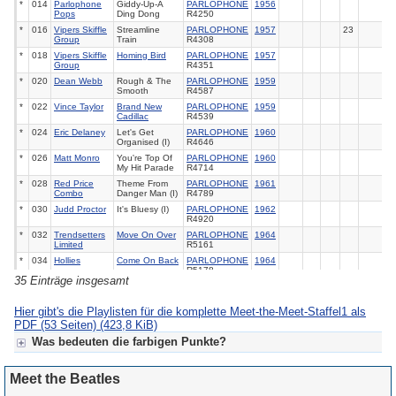
*
014
Parlophone
Giddy-Up-A
PARLOPHONE
1956
Pops
Ding Dong
R4250
*
016
Vipers Skiffle
Streamline
PARLOPHONE
1957
23
Group
Train
R4308
*
018
Vipers Skiffle
Homing Bird
PARLOPHONE
1957
Group
R4351
*
020
Dean Webb
Rough & The
PARLOPHONE
1959
Smooth
R4587
*
022
Vince Taylor
Brand New
PARLOPHONE
1959
Cadillac
R4539
*
024
Eric Delaney
Let's Get
PARLOPHONE
1960
Organised (I)
R4646
*
026
Matt Monro
You're Top Of
PARLOPHONE
1960
My Hit Parade
R4714
*
028
Red Price
Theme From
PARLOPHONE
1961
Combo
Danger Man (I)
R4789
*
030
Judd Proctor
It's Bluesy (I)
PARLOPHONE
1962
R4920
*
032
Trendsetters
Move On Over
PARLOPHONE
1964
Limited
R5161
*
034
Hollies
Come On Back
PARLOPHONE
1964
R5178
35 Einträge insgesamt
*
036
Hollies
Keep Off That
PARLOPHONE
1964
Friend Of Mine
R5104
Hier gibt's die Playlisten für die komplette Meet-the-Meet-Staffel1 als
*
038
Billy J.
I Call Your
PARLOPHONE
1963
Kramer & The
Name
R5049
PDF (53 Seiten)
(423,8 KiB)
Dakotas
Was bedeuten die farbigen Punkte?
*
040
Billy J.
I Know
PARLOPHONE
1963
Kramer & The
R5073
Für Meet the Beat(les):
Dakotas
Meet the Beatles
*
042
Cilla Black
Love's Just A
PARLOPHONE
1966
5
Grün = fertige Radiosendung
Broken Heart
R5395