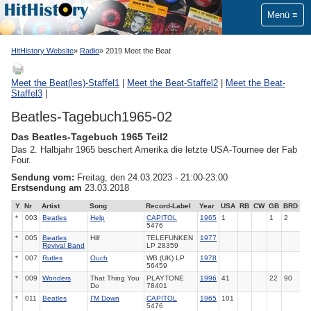
Menü
HitHistory Website
Radio
2019 Meet the Beat
Meet the Beat(les)-Staffel1
|
Meet the Beat-Staffel2
|
Meet the Beat-
Staffel3
|
Beatles-Tagebuch1965-02
Das Beatles-Tagebuch 1965 Teil2
Das 2. Halbjahr 1965 beschert Amerika die letzte USA-Tournee der
Fab
Four
.
Sendung vom:
Freitag, den 24.03.2023 - 21:00-23:00
Erstsendung am
23.03.2018
Y
Nr
Artist
Song
Record-Label
Year
USA
RB
CW
GB
BRD
*
003
Beatles
Help
CAPITOL
1965
1
1
2
5476
*
005
Beatles
Hilf
TELEFUNKEN
1977
Revival Band
LP 28359
*
007
Rutles
Ouch
WB (UK) LP
1978
56459
*
009
Wonders
That Thing You
PLAYTONE
1996
41
22
90
Do
78401
*
011
Beatles
I'M Down
CAPITOL
1965
101
5476