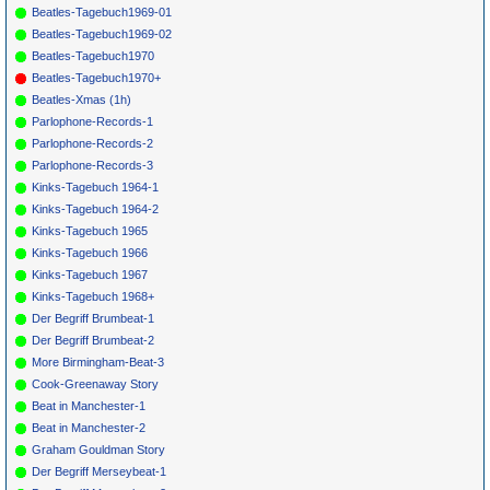
Beatles-Tagebuch1969-01
*
068
Dave Clark
I Like It Like
CONGRESS
1965
7
Five
That
9811
Beatles-Tagebuch1969-02
*
070
Tom Jones
What's New
PARROT 9765
1965
3
11
Beatles-Tagebuch1970
Pussycat
Beatles-Tagebuch1970+
*
072
Yardbirds
Heart Full Of
COLUMBIA
1965
9
2
24
Soul
(UK)
7594
Beatles-Xmas (1h)
*
074
Fortunes
You'Ve Got
DECCA (UK)
1965
7
28
Parlophone-Records-1
Your Troubles
12173
Parlophone-Records-2
*
076
Herman's
Just A Little Bit
MGM
13398
1965
7
15
Hermits
Better
Parlophone-Records-3
*
078
Rolling
Get Off Of My
LONDON 9792
1965
1
1
1
Kinks-Tagebuch 1964-1
Stones
Cloud
*
080
Mama Betty's
Wie John Paul
STAR CLUB
1965
Kinks-Tagebuch 1964-2
Band
George &
148517
Kinks-Tagebuch 1965
Ringo (F)
*
082
Beatles
Help (Live)
PARLOPHONE
1965
Kinks-Tagebuch 1966
LP EMTV4
Kinks-Tagebuch 1967
Kinks-Tagebuch 1968+
Der Begriff Brumbeat-1
Der Begriff Brumbeat-2
More Birmingham-Beat-3
Cook-Greenaway Story
Beat in Manchester-1
Beat in Manchester-2
Graham Gouldman Story
Der Begriff Merseybeat-1