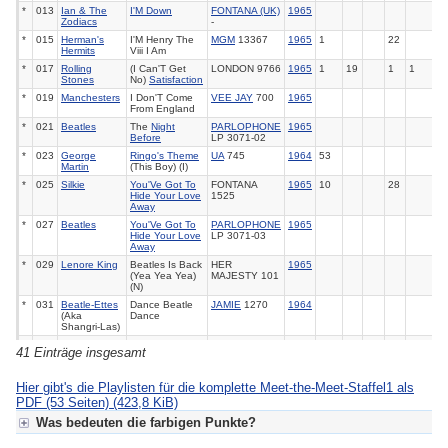
*
013
Ian & The
I'M Down
FONTANA (UK)
1965
Zodiacs
-
*
015
Herman's
I'M Henry The
MGM
13367
1965
1
22
Hermits
Viii I Am
*
017
Rolling
(I Can'T Get
LONDON 9766
1965
1
19
1
1
Stones
No)
Satisfaction
*
019
Manchesters
I Don'T Come
VEE JAY
700
1965
From England
*
021
Beatles
The
Night
PARLOPHONE
1965
Before
LP 3071-02
*
023
George
Ringo's Theme
UA
745
1964
53
Martin
(This Boy) (I)
*
025
Silkie
You'Ve Got To
FONTANA
1965
10
28
Hide Your Love
1525
Away
*
027
Beatles
You'Ve Got To
PARLOPHONE
1965
Hide Your Love
LP 3071-03
Away
*
029
Lenore King
Beatles Is Back
HER
1965
(Yea Yea Yea)
MAJESTY 101
(N)
*
031
Beatle-Ettes
Dance Beatle
JAMIE
1270
1964
(Aka
Dance
Shangri-Las)
*
033
Beatles (Usa)
Girl That I Love
QUEST 101
1959
41 Einträge insgesamt
*
035
Beatles
Roll Over
PARLOPHONE
1965
Beethoven
LP EMTV4
(Live)
Hier gibt's die Playlisten für die komplette Meet-the-Meet-Staffel1 als
PDF (53 Seiten)
(423,8 KiB)
*
037
Byrds
All I Really
COLUMBIA
1965
40
4
27
Want To Do
43332
Was bedeuten die farbigen Punkte?
*
039
Buck Owens
Act Naturally
CAPITOL
1963
1
4937