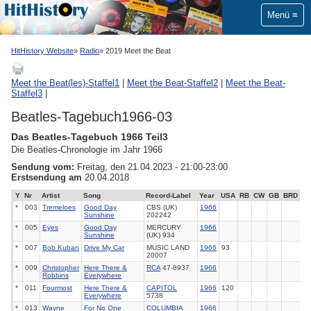
Menü
HitHistory Website
Radio
2019 Meet the Beat
Meet the Beat(les)-Staffel1
|
Meet the Beat-Staffel2
|
Meet the Beat-
Staffel3
|
Beatles-Tagebuch1966-03
Das Beatles-Tagebuch 1966 Teil3
Die Beatles-Chronologie im Jahr 1966
Sendung vom:
Freitag, den 21.04.2023 - 21:00-23:00
Erstsendung am
20.04.2018
Y
Nr
Artist
Song
Record-Label
Year
USA
RB
CW
GB
BRD
*
003
Tremeloes
Good Day
CBS (UK)
1966
Sunshine
202242
*
005
Eyes
Good Day
MERCURY
1966
Sunshine
(UK) 934
*
007
Bob Kuban
Drive My Car
MUSIC LAND
1966
93
20007
*
009
Christopher
Here There &
RCA
47-8937
1966
Robbins
Everywhere
*
011
Fourmost
Here There &
CAPITOL
1966
120
Everywhere
5738
*
013
Wayne
For No One
COLUMBIA
1966