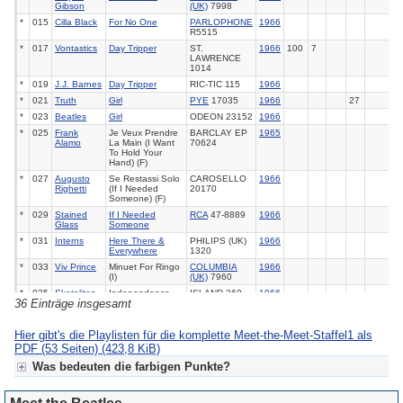
Gibson
(UK)
7998
*
015
Cilla Black
For No One
PARLOPHONE
1966
R5515
*
017
Vontastics
Day Tripper
ST.
1966
100
7
LAWRENCE
1014
*
019
J.J. Barnes
Day Tripper
RIC-TIC 115
1966
*
021
Truth
Girl
PYE
17035
1966
27
*
023
Beatles
Girl
ODEON 23152
1966
*
025
Frank
Je Veux Prendre
BARCLAY EP
1965
Alamo
La Main (I Want
70624
To Hold Your
Hand) (F)
*
027
Augusto
Se Restassi Solo
CAROSELLO
1966
Righetti
(If I Needed
20170
Someone) (F)
*
029
Stained
If I Needed
RCA
47-8889
1966
Glass
Someone
*
031
Interns
Here There &
PHILIPS (UK)
1966
Everywhere
1320
*
033
Viv Prince
Minuet For Ringo
COLUMBIA
1966
(I)
(UK)
7960
*
035
Skatalites
Independence
ISLAND 260
1966
36 Einträge insgesamt
Anniversary Ska
(I)
*
037
Rutles
It's Looking Good
WB (UK) LP
1978
Hier gibt's die Playlisten für die komplette Meet-the-Meet-Staffel1 als
56459
PDF (53 Seiten)
(423,8 KiB)
*
039
Beatles
I'M Looking
PARLOPHONE
1966
Was bedeuten die farbigen Punkte?
Through You
LP 3075-10
*
041
Beatles
I Want To Tell You
PARLOPHONE
1966
Für Meet the Beat(les):
LP 7009-12