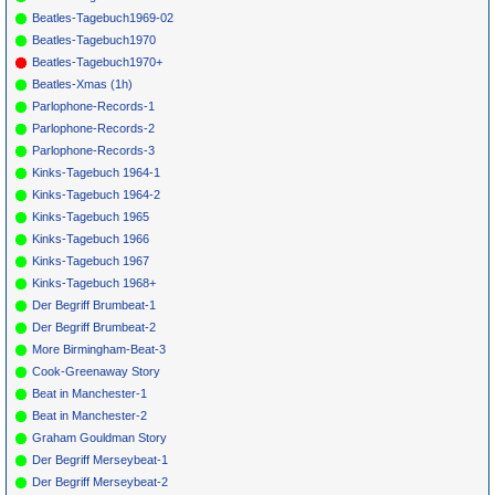
*
073
Beatles
Tomorrow Never
PARLOPHONE
1966
Knows
LP 7009-14
Beatles-Tagebuch1969-02
Beatles-Tagebuch1970
Beatles-Tagebuch1970+
Beatles-Xmas (1h)
Parlophone-Records-1
Parlophone-Records-2
Parlophone-Records-3
Kinks-Tagebuch 1964-1
Kinks-Tagebuch 1964-2
Kinks-Tagebuch 1965
Kinks-Tagebuch 1966
Kinks-Tagebuch 1967
Kinks-Tagebuch 1968+
Der Begriff Brumbeat-1
Der Begriff Brumbeat-2
More Birmingham-Beat-3
Cook-Greenaway Story
Beat in Manchester-1
Beat in Manchester-2
Graham Gouldman Story
Der Begriff Merseybeat-1
Der Begriff Merseybeat-2