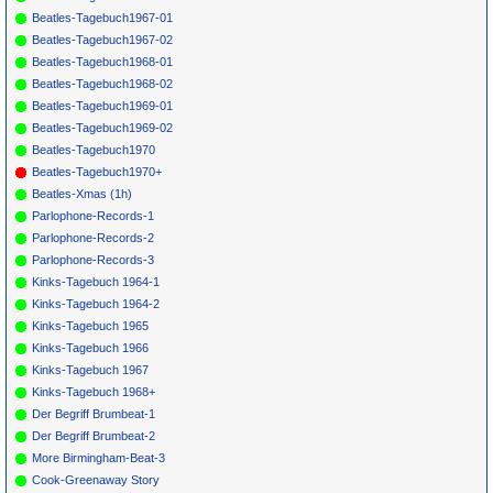
*
072
Dave Berry
Hidden
DECCA (UK)
1966
12337
Beatles-Tagebuch1967-01
*
074
Animals
We'Ve Gotta
MGM
13382
1965
13
2
Beatles-Tagebuch1967-02
Get Out Of
This Place
Beatles-Tagebuch1968-01
Beatles-Tagebuch1968-02
Beatles-Tagebuch1969-01
Beatles-Tagebuch1969-02
Beatles-Tagebuch1970
Beatles-Tagebuch1970+
Beatles-Xmas (1h)
Parlophone-Records-1
Parlophone-Records-2
Parlophone-Records-3
Kinks-Tagebuch 1964-1
Kinks-Tagebuch 1964-2
Kinks-Tagebuch 1965
Kinks-Tagebuch 1966
Kinks-Tagebuch 1967
Kinks-Tagebuch 1968+
Der Begriff Brumbeat-1
Der Begriff Brumbeat-2
More Birmingham-Beat-3
Cook-Greenaway Story