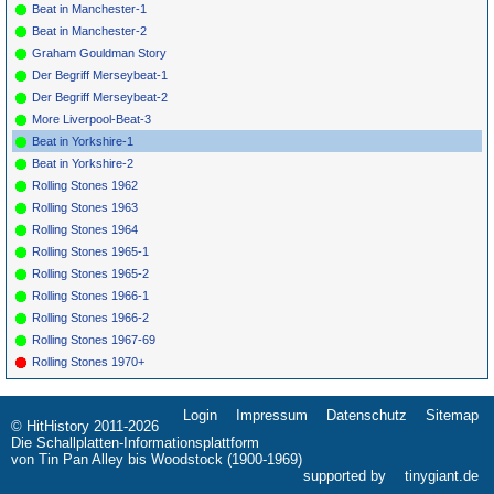
Beat in Manchester-1
Beat in Manchester-2
Graham Gouldman Story
Der Begriff Merseybeat-1
Der Begriff Merseybeat-2
More Liverpool-Beat-3
Beat in Yorkshire-1
Beat in Yorkshire-2
Rolling Stones 1962
Rolling Stones 1963
Rolling Stones 1964
Rolling Stones 1965-1
Rolling Stones 1965-2
Rolling Stones 1966-1
Rolling Stones 1966-2
Rolling Stones 1967-69
Rolling Stones 1970+
Login
Impressum
Datenschutz
Sitemap
Navigation
© HitHistory 2011-2026
überspringen
Die Schallplatten-Informationsplattform
von Tin Pan Alley bis Woodstock (1900-1969)
supported by
tinygiant.de