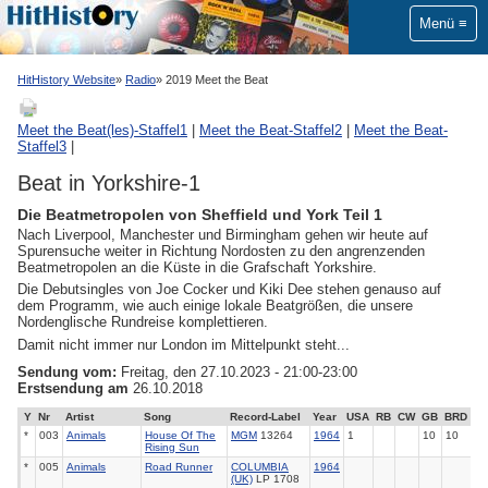
Menü
HitHistory Website
Radio
2019 Meet the Beat
Meet the Beat(les)-Staffel1
|
Meet the Beat-Staffel2
|
Meet the Beat-
Staffel3
|
Beat in Yorkshire-1
Die Beatmetropolen von Sheffield und York Teil 1
Nach Liverpool, Manchester und Birmingham gehen wir heute auf
Spurensuche weiter in Richtung Nordosten zu den angrenzenden
Beatmetropolen an die Küste in die Grafschaft Yorkshire.
Die Debutsingles von Joe Cocker und Kiki Dee stehen genauso auf
dem Programm, wie auch einige lokale Beatgrößen, die unsere
Nordenglische Rundreise komplettieren.
Damit nicht immer nur London im Mittelpunkt steht...
Sendung vom:
Freitag, den 27.10.2023 - 21:00-23:00
Erstsendung am
26.10.2018
Y
Nr
Artist
Song
Record-Label
Year
USA
RB
CW
GB
BRD
*
003
Animals
House Of The
MGM
13264
1964
1
10
10
Rising Sun
*
005
Animals
Road Runner
COLUMBIA
1964
(UK)
LP 1708