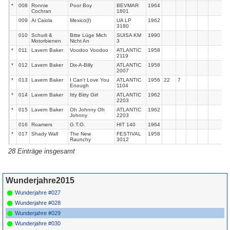
*
008
Ronnie
Poor Boy
BEVMAR
1964
Cochran
1601
009
Al Caiola
Mexico(I)
UA LP
1962
3180
010
Schurli &
Bitte Lüge Mich
SUISA KM
1990
Motorbienen
Nicht An
3
*
011
Lavern Baker
Voodoo Voodoo
ATLANTIC
1958
2119
*
012
Lavern Baker
Dix-A-Billy
ATLANTIC
1958
2007
*
013
Lavern Baker
I Can't Love You
ATLANTIC
1956
22
7
Enough
1104
*
014
Lavern Baker
Itty Bitty Girl
ATLANTIC
1962
2203
*
015
Lavern Baker
Oh Johnny Oh
ATLANTIC
1962
Johnny
2203
016
Roamers
G.T.O.
HIT 140
1964
*
017
Shady Wall
The New
FESTIVAL
1958
Raunchy
3012
*
018
Ventures
El
DOLTON
1963
28 Einträge insgesamt
Cumbanchero(I)
68
*
019
Billy Vaughn
Chop Sticks(I)
DOT 16021
1959
103
*
020
Newbeats
Everything's
HICKORY
1964
16
Alright
1282
Wunderjahre2015
021
Brook
I'm In Love Again
CD
1961
Wunderjahre #027
Brothers
Wunderjahre #028
*
022
Clyde Mc
That's Enough
ATLANTIC
1958
Phatter
For Me
1170
Wunderjahre #029
*
023
Elvis Presley
Western Union
RCA LP
1968
Wunderjahre #030
3989