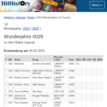
Menü
HitHistory Website
Radio
2014 Wunderjahre (G.Fuchs)
Wunderjahre:
2014
|
2015
|
Wunderjahre #029
La Vern Baker Special
Erstsendung am
05.02.2015
Record-
Y
NR
Artist
Song
Label
Year
USA
RB
CW
GB
BRD
*
001
Marketts
Surfer's Stomp(I)
LIBERTY
1962
31
55401
*
002
Hank Cochran
Sally Was A Good
LIBERTY
1962
Old Girl
55461
*
003
Bobby Sheen
How Many Nights
LIBERTY
1962
55459
*
004
Gordon Terry
Wild Honey
LIBERTY
1962
55500
*
005
Jerry Sullivan
Ella Mae
VEE 100
1959
*
006
Johnny &
Rough Road(I)
BIG TOP
1963
Hurricanes
3159
*
007
Paul Gayten
Driving Home
ARGO
1957
(PT.1) (I)
5263