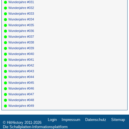
*
024
Dean & Jean
Please Don't Tell
RUST 5075
1964
Wunderjahre #031
Me Now
Wunderjahre #032
*
025
Big Duke
Baby Beat It
FLAIR
1953
Henderson
1029
Wunderjahre #033
*
026
Lee Denson
High School Hop
KENT 306
1958
Wunderjahre #034
Wunderjahre #035
Wunderjahre #036
Wunderjahre #037
Wunderjahre #038
Wunderjahre #039
Wunderjahre #040
Wunderjahre #041
Wunderjahre #042
Wunderjahre #043
Wunderjahre #044
Wunderjahre #045
Wunderjahre #046
Wunderjahre #047
Wunderjahre #048
Wunderjahre #049
Login
Impressum
Datenschutz
Sitemap
Navigation
© HitHistory 2011-2026
überspringen
Die Schallplatten-Informationsplattform