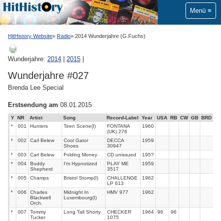
Menü
HitHistory Website
Radio
2014 Wunderjahre (G.Fuchs)
Wunderjahre:
2014
|
2015
|
Wunderjahre #027
Brenda Lee Special
Erstsendung am
08.01.2015
Y
NR
Artist
Song
Record-Label
Year
USA
RB
CW
GB
BRD
*
001
Hunters
Teen Scene(I)
FONTANA
1960
(UK) 276
*
002
Carl Belew
Cool Gator
DECCA
1959
Shoes
30947
*
003
Carl Belew
Folding Money
CD unissued
195?
*
004
Buddy
I'm Hypnotized
PLAY ME
1959
Shepherd
3517
*
005
Champs
Bristol Stomp(I)
CHALLENGE
1962
LP 613
*
006
Charles
Midnight In
HMV 977
1962
Blackwell
Luxembourg(I)
Orch.
*
007
Tommy
Long Tall Shorty
CHECKER
1964
96
96
Tucker
1075