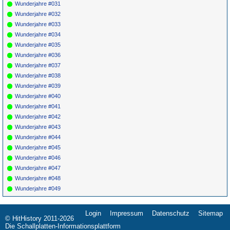
Wunderjahre #031
Sky Of Blue(I)
8510
Wunderjahre #032
*
024
Johnny Cash
Blue Train
SUN 376
1962
*
025
Elmore
Please Find My
FLAIR 1022
1952
Wunderjahre #033
James
Baby
Wunderjahre #034
*
026
Amos
Every Day Of
VOGUE 9064
1957
Milburn
The Week
Wunderjahre #035
*
027
Gone All
7-11(Mambo # 5)
GONE 5012
1958
30
Wunderjahre #036
Stars
(I)
Wunderjahre #037
Wunderjahre #038
Wunderjahre #039
Wunderjahre #040
Wunderjahre #041
Wunderjahre #042
Wunderjahre #043
Wunderjahre #044
Wunderjahre #045
Wunderjahre #046
Wunderjahre #047
Wunderjahre #048
Wunderjahre #049
Login
Impressum
Datenschutz
Sitemap
Navigation
© HitHistory 2011-2026
überspringen
Die Schallplatten-Informationsplattform