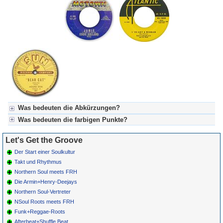
Was bedeuten die Abkürzungen?
Was bedeuten die farbigen Punkte?
Für LGTG-Let's Get The Groove:
BPC = Belgian-Popcorn-Tanzszene
Für LGTG-Let's Get The Groove:
Let's Get the Groove
FRH = Fifties-Record-Hop-Tanzszene (Boogie)
Grün = Kurzgeschichte
NSoul = Northern Soul-Tanzszene
Grün! = fachlich bestimmt spannend, nicht verpassen!
Der Start einer Soulkultur
Grün+ = Stundenbeitrag
Takt und Rhythmus
Gelb = Kurzgeschichten oder Stundensendungen in Arbeit
Northern Soul meets FRH
Blau = Beschreibungstext (beschreibender Text oder Songliste)
Die Armin+Henry-Deejays
Northern Soul-Vertreter
NSoul Roots meets FRH
Funk+Reggae-Roots
Afterbeat+Shuffle Beat