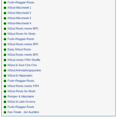
Funk+Reggae-Roots
NSoul-Mischwelt 1
NSoul-Mischwelt 2
NSoul-Mischwelt 3
NSoul-Mischwelt 4
NSoul Roots meets BPC
NSoul Roots für Mods
Funk+Reggae-Roots
NSoul Roots meets BPC
Early-NSoul Roots
NSoul Roots meets BPC
NSoul meets FRH-Shuffle
NSoul & Soul-Cha-Cha
NSoul Anknüpfungspunkte
NSoul & Hitparaden
Funk+Reggae-Roots
NSoul Roots meets FRH
NSoul Roots für Mods
Romper & Hipshaker
NSoul & Latin-Groove
Funk+Reggae-Roots
Das Finale - der Ausblick