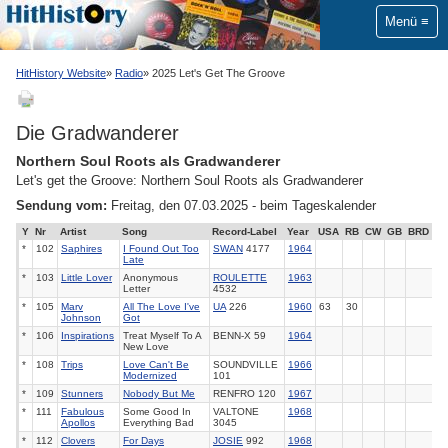
Menü
HitHistory Website
Radio
2025 Let's Get The Groove
Die Gradwanderer
Northern Soul Roots als Gradwanderer
Let's get the Groove: Northern Soul Roots als Gradwanderer
Sendung vom:
Freitag, den 07.03.2025 - beim Tageskalender
Y
Nr
Artist
Song
Record-Label
Year
USA
RB
CW
GB
BRD
*
102
Saphires
I Found Out Too
SWAN
4177
1964
Late
*
103
Little Lover
Anonymous
ROULETTE
1963
Letter
4532
*
105
Marv
All The Love I've
UA
226
1960
63
30
Johnson
Got
*
106
Inspirations
Treat Myself To A
BENN-X 59
1964
New Love
*
108
Trips
Love Can't Be
SOUNDVILLE
1966
Modernized
101
*
109
Stunners
Nobody But Me
RENFRO 120
1967
*
111
Fabulous
Some Good In
VALTONE
1968
Apollos
Everything Bad
3045
*
112
Clovers
For Days
JOSIE
992
1968