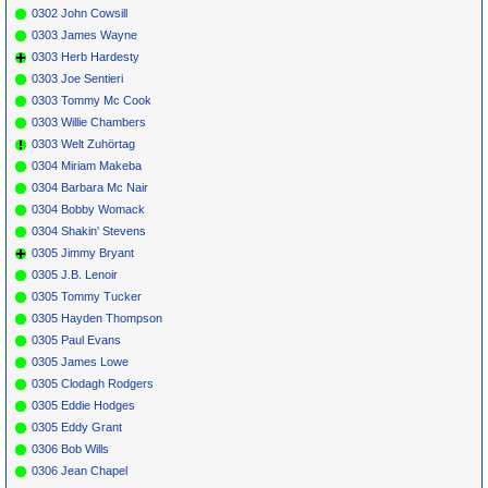
0302 John Cowsill
0303 James Wayne
0303 Herb Hardesty
0303 Joe Sentieri
0303 Tommy Mc Cook
0303 Willie Chambers
0303 Welt Zuhörtag
0304 Miriam Makeba
0304 Barbara Mc Nair
0304 Bobby Womack
0304 Shakin' Stevens
0305 Jimmy Bryant
0305 J.B. Lenoir
0305 Tommy Tucker
0305 Hayden Thompson
0305 Paul Evans
0305 James Lowe
0305 Clodagh Rodgers
0305 Eddie Hodges
0305 Eddy Grant
0306 Bob Wills
0306 Jean Chapel