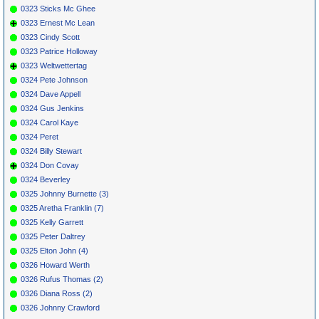
0323 Sticks Mc Ghee
0323 Ernest Mc Lean
0323 Cindy Scott
0323 Patrice Holloway
0323 Weltwettertag
0324 Pete Johnson
0324 Dave Appell
0324 Gus Jenkins
0324 Carol Kaye
0324 Peret
0324 Billy Stewart
0324 Don Covay
0324 Beverley
0325 Johnny Burnette (3)
0325 Aretha Franklin (7)
0325 Kelly Garrett
0325 Peter Daltrey
0325 Elton John (4)
0326 Howard Werth
0326 Rufus Thomas (2)
0326 Diana Ross (2)
0326 Johnny Crawford