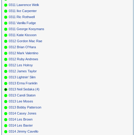
0311 Lawrence Welk
0311 Ike Carpenter
0311 Ric Rothwell
0311 Vanilla Fudge
0311 George Kooymans
0311 Katie Kissoon
0312 Gordon Mac Rae
0312 Brian O'Hara
0312 Mark Valentino
0312 Ruby Andrews
0312 Les Holroy
0312 James Taylor
0313 Lightnin' Slim
0313 Erma Franklin
0313 Neil Sedaka (4)
0313 Candi Staton
0313 Lee Moses
0313 Bobby Patterson
0314 Casey Jones
0314 Les Brown
0314 Les Baxter
0314 Jimmy Cavello