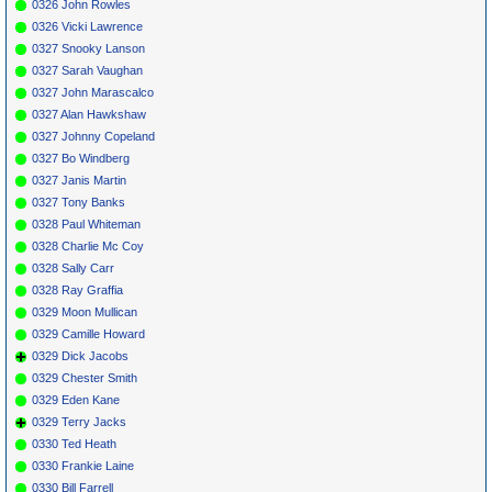
0326 John Rowles
0326 Vicki Lawrence
0327 Snooky Lanson
0327 Sarah Vaughan
0327 John Marascalco
0327 Alan Hawkshaw
0327 Johnny Copeland
0327 Bo Windberg
0327 Janis Martin
0327 Tony Banks
0328 Paul Whiteman
0328 Charlie Mc Coy
0328 Sally Carr
0328 Ray Graffia
0329 Moon Mullican
0329 Camille Howard
0329 Dick Jacobs
0329 Chester Smith
0329 Eden Kane
0329 Terry Jacks
0330 Ted Heath
0330 Frankie Laine
0330 Bill Farrell