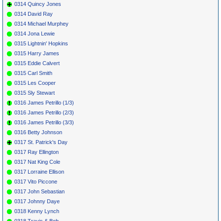
0314 Quincy Jones
0314 David Ray
0314 Michael Murphey
0314 Jona Lewie
0315 Lightnin' Hopkins
0315 Harry James
0315 Eddie Calvert
0315 Carl Smith
0315 Les Cooper
0315 Sly Stewart
0316 James Petrillo (1/3)
0316 James Petrillo (2/3)
0316 James Petrillo (3/3)
0316 Betty Johnson
0317 St. Patrick's Day
0317 Ray Ellington
0317 Nat King Cole
0317 Lorraine Ellison
0317 Vito Piccone
0317 John Sebastian
0317 Johnny Daye
0318 Kenny Lynch
0318 Travis & Bob