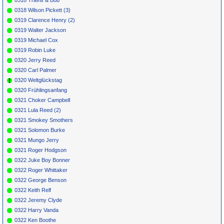
0318 Wilson Pickett (3)
0319 Clarence Henry (2)
0319 Walter Jackson
0319 Michael Cox
0319 Robin Luke
0320 Jerry Reed
0320 Carl Palmer
0320 Weltglückstag
0320 Frühlingsanfang
0321 Choker Campbell
0321 Lula Reed (2)
0321 Smokey Smothers
0321 Solomon Burke
0321 Mungo Jerry
0321 Roger Hodgson
0322 Juke Boy Bonner
0322 Roger Whittaker
0322 George Benson
0322 Keith Relf
0322 Jeremy Clyde
0322 Harry Vanda
0322 Ken Boothe