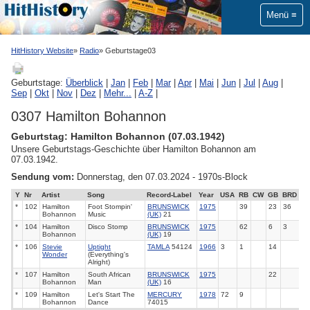
Menü
HitHistory Website
Radio
Geburtstage03
Geburtstage:
Überblick
|
Jan
|
Feb
|
Mar
|
Apr
|
Mai
|
Jun
|
Jul
|
Aug
|
Sep
|
Okt
|
Nov
|
Dez
|
Mehr...
|
A-Z
|
0307 Hamilton Bohannon
Geburtstag: Hamilton Bohannon (07.03.1942)
Unsere Geburtstags-Geschichte über Hamilton Bohannon am
07.03.1942.
Sendung vom:
Donnerstag, den 07.03.2024 - 1970s-Block
Y
Nr
Artist
Song
Record-Label
Year
USA
RB
CW
GB
BRD
*
102
Hamilton
Foot Stompin'
BRUNSWICK
1975
39
23
36
Bohannon
Music
(UK)
21
*
104
Hamilton
Disco Stomp
BRUNSWICK
1975
62
6
3
Bohannon
(UK)
19
*
106
Stevie
Uptight
TAMLA
54124
1966
3
1
14
Wonder
(Everything's
Alright)
*
107
Hamilton
South African
BRUNSWICK
1975
22
Bohannon
Man
(UK)
16
*
109
Hamilton
Let's Start The
MERCURY
1978
72
9
Bohannon
Dance
74015