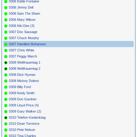
0306 Eddie Fontaine
0306 Jimmy Dell
0306 Sam The Sham
0306 Mary Wilson
0306 Kiki Dee (3)
0307 Doc Sausage
0307 Chuck Murphy
0307 Hamilton Bohannon
0307 Chris White
0307 Peggy March
0308 Weltfrauentag 1
0308 Weltfrauentag 2
0308 Dick Hyman
0308 Mickey Dolenz
0309 Billy Ford
0309 Keely Smith
0309 Don Gardner
0309 Lloyd Price (4)
0309 Gary Walker (2)
0310 Telefon-Gedenktag
0310 Dean Torrence
0310 Pete Nelson
0310 Tina Charles