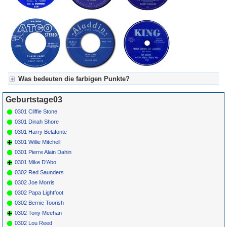
Was bedeuten die farbigen Punkte?
Für Axel's Tageskalender:
Geburtstage03
Grün = Kurzgeschichte
Grün! = fachlich bestimmt spannend, nicht verpassen!
0301 Cliffie Stone
Grün+ = Stundenbeitrag
0301 Dinah Shore
Gelb = Kurzgeschichten oder Stundensendungen in Arbeit
0301 Harry Belafonte
Blau = Beschreibungstext (beschreibender Text)
0301 Willie Mitchell
0301 Pierre Alain Dahin
0301 Mike D'Abo
0302 Red Saunders
0302 Joe Morris
0302 Papa Lightfoot
0302 Bernie Toorish
0302 Tony Meehan
0302 Lou Reed