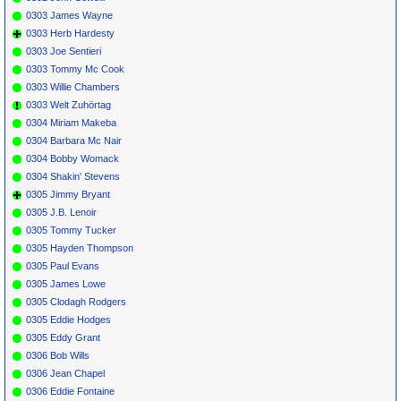
0303 James Wayne
0303 Herb Hardesty
0303 Joe Sentieri
0303 Tommy Mc Cook
0303 Willie Chambers
0303 Welt Zuhörtag
0304 Miriam Makeba
0304 Barbara Mc Nair
0304 Bobby Womack
0304 Shakin' Stevens
0305 Jimmy Bryant
0305 J.B. Lenoir
0305 Tommy Tucker
0305 Hayden Thompson
0305 Paul Evans
0305 James Lowe
0305 Clodagh Rodgers
0305 Eddie Hodges
0305 Eddy Grant
0306 Bob Wills
0306 Jean Chapel
0306 Eddie Fontaine