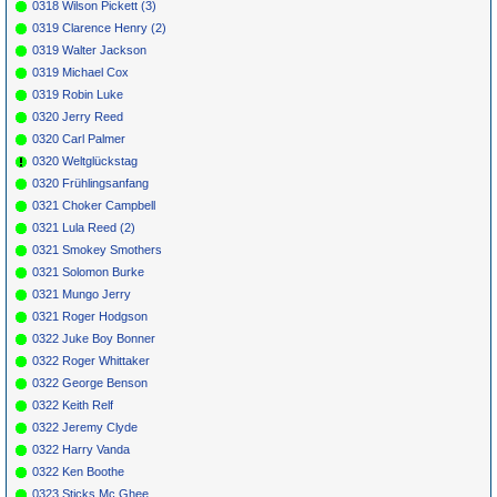
0318 Wilson Pickett (3)
0319 Clarence Henry (2)
0319 Walter Jackson
0319 Michael Cox
0319 Robin Luke
0320 Jerry Reed
0320 Carl Palmer
0320 Weltglückstag
0320 Frühlingsanfang
0321 Choker Campbell
0321 Lula Reed (2)
0321 Smokey Smothers
0321 Solomon Burke
0321 Mungo Jerry
0321 Roger Hodgson
0322 Juke Boy Bonner
0322 Roger Whittaker
0322 George Benson
0322 Keith Relf
0322 Jeremy Clyde
0322 Harry Vanda
0322 Ken Boothe
0323 Sticks Mc Ghee