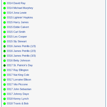
0314 David Ray
0314 Michael Murphey
0314 Jona Lewie
0315 Lightnin' Hopkins
0315 Harry James
0315 Eddie Calvert
0315 Carl Smith
0315 Les Cooper
0315 Sly Stewart
0316 James Petrillo (1/3)
0316 James Petrillo (2/3)
0316 James Petrillo (3/3)
0316 Betty Johnson
0317 St. Patrick's Day
0317 Ray Ellington
0317 Nat King Cole
0317 Lorraine Ellison
0317 Vito Piccone
0317 John Sebastian
0317 Johnny Daye
0318 Kenny Lynch
0318 Travis & Bob