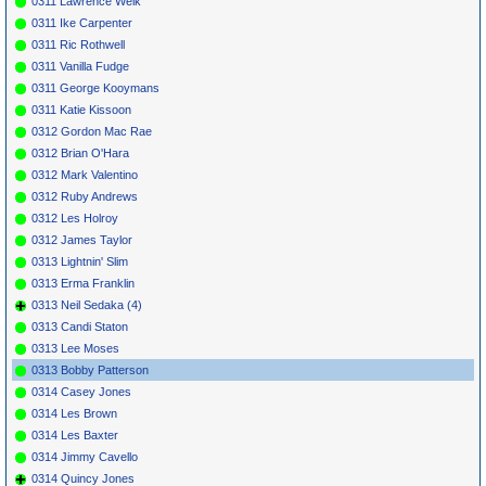
0311 Lawrence Welk
0311 Ike Carpenter
0311 Ric Rothwell
0311 Vanilla Fudge
0311 George Kooymans
0311 Katie Kissoon
0312 Gordon Mac Rae
0312 Brian O'Hara
0312 Mark Valentino
0312 Ruby Andrews
0312 Les Holroy
0312 James Taylor
0313 Lightnin' Slim
0313 Erma Franklin
0313 Neil Sedaka (4)
0313 Candi Staton
0313 Lee Moses
0313 Bobby Patterson
0314 Casey Jones
0314 Les Brown
0314 Les Baxter
0314 Jimmy Cavello
0314 Quincy Jones