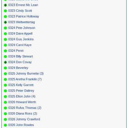
0323 Ernest Mc Lean
0323 Cindy Scott
0323 Patrice Holloway
0323 Weltwettertag
0324 Pete Johnson
0324 Dave Appell
0324 Gus Jenkins
0324 Carol Kaye
0324 Peret
0324 Billy Stewart
0324 Don Covay
0324 Beverley
0325 Johnny Burnette (3)
0325 Aretha Franklin (7)
0325 Kelly Garrett
0325 Peter Daltrey
0325 Elton John (4)
0326 Howard Werth
0326 Rufus Thomas (2)
0326 Diana Ross (2)
0326 Johnny Crawford
0326 John Rowles