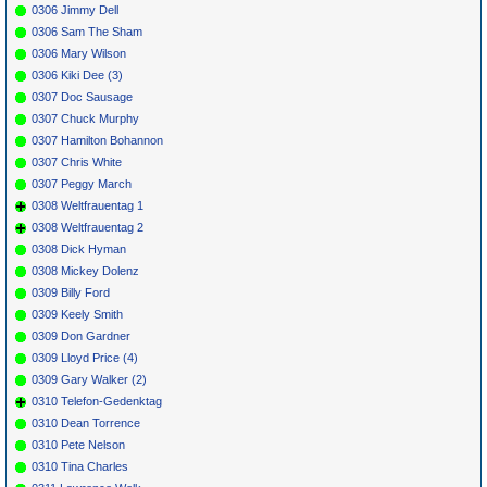
0306 Jimmy Dell
0306 Sam The Sham
0306 Mary Wilson
0306 Kiki Dee (3)
0307 Doc Sausage
0307 Chuck Murphy
0307 Hamilton Bohannon
0307 Chris White
0307 Peggy March
0308 Weltfrauentag 1
0308 Weltfrauentag 2
0308 Dick Hyman
0308 Mickey Dolenz
0309 Billy Ford
0309 Keely Smith
0309 Don Gardner
0309 Lloyd Price (4)
0309 Gary Walker (2)
0310 Telefon-Gedenktag
0310 Dean Torrence
0310 Pete Nelson
0310 Tina Charles