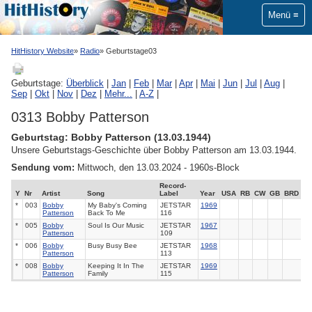
Menü
HitHistory Website
Radio
Geburtstage03
Geburtstage:
Überblick
|
Jan
|
Feb
|
Mar
|
Apr
|
Mai
|
Jun
|
Jul
|
Aug
|
Sep
|
Okt
|
Nov
|
Dez
|
Mehr...
|
A-Z
|
0313 Bobby Patterson
Geburtstag: Bobby Patterson (13.03.1944)
Unsere Geburtstags-Geschichte über Bobby Patterson am 13.03.1944.
Sendung vom:
Mittwoch, den 13.03.2024 - 1960s-Block
Record-
Y
Nr
Artist
Song
Label
Year
USA
RB
CW
GB
BRD
*
003
Bobby
My Baby's Coming
JETSTAR
1969
Patterson
Back To Me
116
*
005
Bobby
Soul Is Our Music
JETSTAR
1967
Patterson
109
*
006
Bobby
Busy Busy Bee
JETSTAR
1968
Patterson
113
*
008
Bobby
Keeping It In The
JETSTAR
1969
Patterson
Family
115