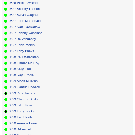
0326 Vicki Lawrence
0327 Snooky Lanson
0327 Sarah Vaughan
0327 John Marascalco
0327 Alan Hawkshaw
0327 Johnny Copeland
0327 Bo Windberg
0327 Janis Martin
0327 Tony Banks
0328 Paul Whiteman
0328 Charlie Mc Coy
0328 Sally Carr
0328 Ray Graffia
0329 Moon Mullican
0329 Camille Howard
0329 Dick Jacobs
0329 Chester Smith
0329 Eden Kane
0329 Terry Jacks
0330 Ted Heath
0330 Frankie Laine
0330 Bill Farrell