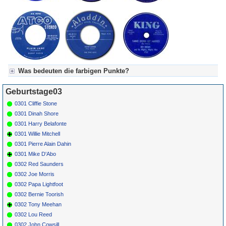
Was bedeuten die farbigen Punkte?
Für Axel's Tageskalender:
Geburtstage03
Grün = Kurzgeschichte
Grün! = fachlich bestimmt spannend, nicht verpassen!
0301 Cliffie Stone
Grün+ = Stundenbeitrag
0301 Dinah Shore
Gelb = Kurzgeschichten oder Stundensendungen in Arbeit
0301 Harry Belafonte
Blau = Beschreibungstext (beschreibender Text)
0301 Willie Mitchell
0301 Pierre Alain Dahin
0301 Mike D'Abo
0302 Red Saunders
0302 Joe Morris
0302 Papa Lightfoot
0302 Bernie Toorish
0302 Tony Meehan
0302 Lou Reed
0302 John Cowsill