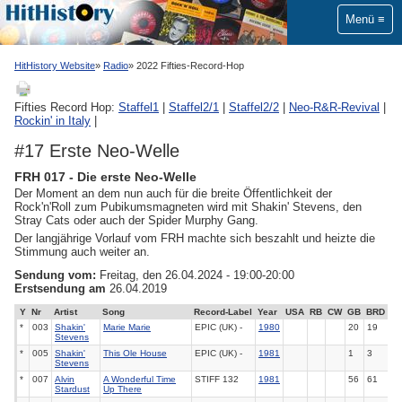
Menü
HitHistory Website
Radio
2022 Fifties-Record-Hop
Fifties Record Hop:
Staffel1
|
Staffel2/1
|
Staffel2/2
|
Neo-R&R-Revival
|
Rockin' in Italy
|
#17 Erste Neo-Welle
FRH 017 - Die erste Neo-Welle
Der Moment an dem nun auch für die breite Öffentlichkeit der
Rock'n'Roll zum Pubikumsmagneten wird mit Shakin' Stevens, den
Stray Cats oder auch der Spider Murphy Gang.
Der langjährige Vorlauf vom FRH machte sich beszahlt und heizte die
Stimmung auch weiter an.
Sendung vom:
Freitag, den 26.04.2024 - 19:00-20:00
Erstsendung am
26.04.2019
Y
Nr
Artist
Song
Record-Label
Year
USA
RB
CW
GB
BRD
*
003
Shakin'
Marie Marie
EPIC (UK) -
1980
20
19
Stevens
*
005
Shakin'
This Ole House
EPIC (UK) -
1981
1
3
Stevens
*
007
Alvin
A Wonderful Time
STIFF 132
1981
56
61
Stardust
Up There