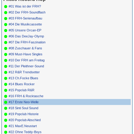
#01 Was ist der FRH?
#02 Der FRH-Soundflash
#03 FRH-Serienaufbau
#04 Die Musikcassette
#05 Unsere Orcan-EP
#06 Das DeeJay-Olymp
#07 Die FRH-Faszination
#08 Zuschauer & Fans
#09 Must-Have Singles
#10 Der FRH am Freitag
#11 Der Pleithner-Sound
#12 R&R Trendsetter
#13 Ch.Focke Blues
#14 Blues Rocker
#15 Popclub R&R
#16 FRH & Rocktasche
#17 Erste Neo-Welle
#18 Sinti Soul Sound
#19 Popclub Historie
#20 Popclub Abschied
#21 MaxE.Neustart
#22 Ohne Teddy-Boys