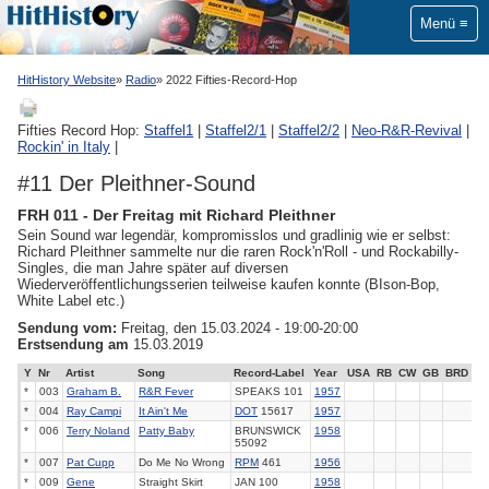
Menü
HitHistory Website
Radio
2022 Fifties-Record-Hop
Fifties Record Hop:
Staffel1
|
Staffel2/1
|
Staffel2/2
|
Neo-R&R-Revival
|
Rockin' in Italy
|
#11 Der Pleithner-Sound
FRH 011 - Der Freitag mit Richard Pleithner
Sein Sound war legendär, kompromisslos und gradlinig wie er selbst:
Richard Pleithner sammelte nur die raren Rock'n'Roll - und Rockabilly-
Singles, die man Jahre später auf diversen
Wiederveröffentlichungsserien teilweise kaufen konnte (BIson-Bop,
White Label etc.)
Sendung vom:
Freitag, den 15.03.2024 - 19:00-20:00
Erstsendung am
15.03.2019
Y
Nr
Artist
Song
Record-Label
Year
USA
RB
CW
GB
BRD
*
003
Graham B.
R&R Fever
SPEAKS 101
1957
*
004
Ray Campi
It Ain't Me
DOT
15617
1957
*
006
Terry Noland
Patty Baby
BRUNSWICK
1958
55092
*
007
Pat Cupp
Do Me No Wrong
RPM
461
1956
*
009
Gene
Straight Skirt
JAN 100
1958