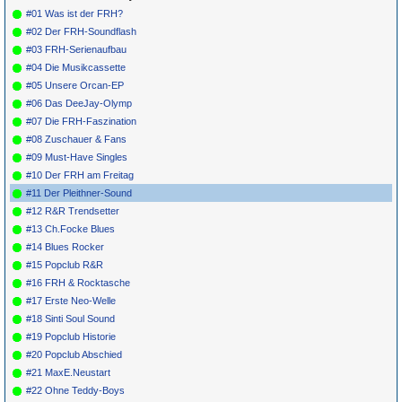
#01 Was ist der FRH?
#02 Der FRH-Soundflash
#03 FRH-Serienaufbau
#04 Die Musikcassette
#05 Unsere Orcan-EP
#06 Das DeeJay-Olymp
#07 Die FRH-Faszination
#08 Zuschauer & Fans
#09 Must-Have Singles
#10 Der FRH am Freitag
#11 Der Pleithner-Sound
#12 R&R Trendsetter
#13 Ch.Focke Blues
#14 Blues Rocker
#15 Popclub R&R
#16 FRH & Rocktasche
#17 Erste Neo-Welle
#18 Sinti Soul Sound
#19 Popclub Historie
#20 Popclub Abschied
#21 MaxE.Neustart
#22 Ohne Teddy-Boys