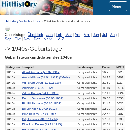
Menü
HitHistory Website
Radio
2024 Axels Geburtstagskalender
Geburtstage:
Überblick
|
Jan
|
Feb
|
Mar
|
Apr
|
Mai
|
Jun
|
Jul
|
Aug
|
Sep
|
Okt
|
Nov
|
Dez
|
Mehr...
|
A-Z
|
-> 1940s-Geburtstage
Geburtstagskandidaten der 1940s
Kategorie
Interpret
Sendelänge
Dauer
MMTT
1940s
Albert Ammons (23.09.1907)
Kurzgeschichte
26:25
0923
1940s
Amos Milburn (01.04.1927) (2-Teile)
Kurzgeschichte
24:12
0401
1940s
Annisteen Allen (11.11.1920)
Kurzgeschichte
21:30
1111
1940s
Archibald (14.09.1912)
Kurzgeschichte
11:15
0914
1940s
Arthur Crudup (24.08.1905)
Kurzgeschichte
27:19
0824
1940s
Benny Goodman (30.05.1909)
Kurzgeschichte
20:38
0530
1940s
Big Bill Broonzy (26.06.1893)
Kurzgeschichte
21:49
0626
1940s
Bill Johnson (30.09.1912)
Kurzgeschichte
22:20
0930
1940s
Billie Holiday (07.04.1915)
Kurzgeschichte
32:58
0407
1940s
Billy Eckstine (08.07.1914)
Kurzgeschichte
27:37
0708
1940s
Blue Lou Barker (13.11.1913)
Kurzgeschichte
12:31
1113
1940s
Bob Crosby (23.08.1913)
Kurzgeschichte
14:17
0823