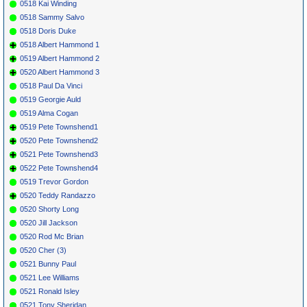
0518 Kai Winding
0518 Sammy Salvo
0518 Doris Duke
0518 Albert Hammond 1
0519 Albert Hammond 2
0520 Albert Hammond 3
0518 Paul Da Vinci
0519 Georgie Auld
0519 Alma Cogan
0519 Pete Townshend1
0520 Pete Townshend2
0521 Pete Townshend3
0522 Pete Townshend4
0519 Trevor Gordon
0520 Teddy Randazzo
0520 Shorty Long
0520 Jill Jackson
0520 Rod Mc Brian
0520 Cher (3)
0521 Bunny Paul
0521 Lee Williams
0521 Ronald Isley
0521 Tony Sheridan