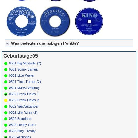
Was bedeuten die farbigen Punkte?
Für Axel's Tageskalender:
Geburtstage05
Grün = Kurzgeschichte
Grün! = fachlich bestimmt spannend, nicht verpassen!
0501 Big Maybelle (2)
Grün+ = Stundenbeitrag
0501 Sonny James
Gelb = Kurzgeschichten oder Stundensendungen in Arbeit
0501 Little Walter
Blau = Beschreibungstext (beschreibender Text)
0501 Titus Turner (2)
0501 Marva Whitney
0502 Frank Fields 1
0502 Frank Fields 2
0502 Van Alexander
0502 Link Wray (2)
0502 Engelbert
0502 Lesley Gore
0503 Bing Crosby
0503 Al Nevins