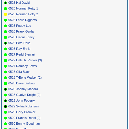
0525 Hal David
0525 Norman Petty 1
0525 Norman Petty 2
0525 Leslie Uggams
0526 Peggy Lee
0526 Frank Guida
0526 Oscar Toney
0526 Pete Dello
0526 Ray Ennis
0527 Redd Stewart
0527 Little Jr. Parker (3)
0527 Ramsey Lewis
0527 Cilla Black
0528 T-Bone Walker (2)
0528 Dave Barbour
0528 Johnny Madara
0528 Gladys Knight (2)
0528 John Fogerty
0529 Sylvia Robinson
0529 Gary Brooker
0529 Francis Rossi (2)
0530 Benny Goodman