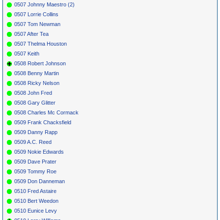
0507 Johnny Maestro (2)
0507 Lorrie Collins
0507 Tom Newman
0507 After Tea
0507 Thelma Houston
0507 Keith
0508 Robert Johnson
0508 Benny Martin
0508 Ricky Nelson
0508 John Fred
0508 Gary Glitter
0508 Charles Mc Cormack
0509 Frank Chacksfield
0509 Danny Rapp
0509 A.C. Reed
0509 Nokie Edwards
0509 Dave Prater
0509 Tommy Roe
0509 Don Danneman
0510 Fred Astaire
0510 Bert Weedon
0510 Eunice Levy