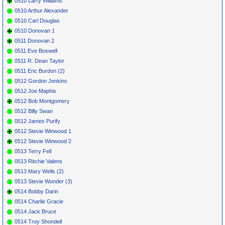
0510 Larry Williams
0510 Arthur Alexander
0510 Carl Douglas
0510 Donovan 1
0511 Donovan 2
0511 Eve Boswell
0511 R. Dean Taylor
0511 Eric Burdon (2)
0512 Gordon Jenkins
0512 Joe Maphis
0512 Bob Montgomery
0512 Billy Swan
0512 James Purify
0512 Stevie Winwood 1
0512 Stevie Winwood 2
0513 Terry Fell
0513 Ritchie Valens
0513 Mary Wells (2)
0513 Stevie Wonder (3)
0514 Bobby Darin
0514 Charlie Gracie
0514 Jack Bruce
0514 Troy Shondell