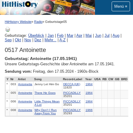
Menü
HitHistory Website
Radio
Geburtstage05
Geburtstage:
Überblick
|
Jan
|
Feb
|
Mar
|
Apr
|
Mai
|
Jun
|
Jul
|
Aug
|
Sep
|
Okt
|
Nov
|
Dez
|
Mehr...
|
A-Z
|
0517 Antoinette
Geburtstag: Antoinette (17.05.1941)
Unsere Geburtstags-Geschichte über Antoinette am 17.05.1941.
Sendung vom:
Freitag, den 17.05.2024 - 1960s-Block
Y
Nr
Artist
Song
Record-Label
Year
USA
RB
CW
GB
BRD
*
003
Antoinette
Jenny Let Him Go
DECCA (UK)
1964
11820
*
005
Antoinette
There He Goes
PICCADILLY
1964
35201
*
006
Antoinette
Little Things Mean
PICCADILLY
1964
A Lot
35201
*
008
Antoinette
Why Don't I Run
PICCADILLY
1966
Away From You
35293