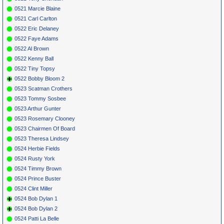
0521 Marcie Blaine
0521 Carl Carlton
0522 Eric Delaney
0522 Faye Adams
0522 Al Brown
0522 Kenny Ball
0522 Tiny Topsy
0522 Bobby Bloom 2
0523 Scatman Crothers
0523 Tommy Sosbee
0523 Arthur Gunter
0523 Rosemary Clooney
0523 Chairmen Of Board
0523 Theresa Lindsey
0524 Herbie Fields
0524 Rusty York
0524 Timmy Brown
0524 Prince Buster
0524 Clint Miller
0524 Bob Dylan 1
0524 Bob Dylan 2
0524 Patti La Belle